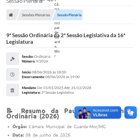
Sessão Plenária
Sessões Plenárias
Sessão Plenária
9ª Sessão Ordinária da 2ª Sessão Legislativa da 16ª
Legislatura
Ordinária
Sessão:
9/2026
Número:
08/06/2026 às 18:00
Início:
08/06/2026 às 19:00
Encerramento:
De: 01/01/2025 Até: 31/12/2028
Mandato:
2ª Sessão Legislativa
Legistatura:
📝 Resumo da Pauta – 9ª Reunião
Ordinária (2026)
Órgão:
Câmara Municipal de Guarda-Mor/MG
Data:
08 de junho de 2026