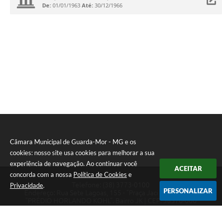
De:
01/01/1963
Até:
30/12/1966
Câmara Municipal de Guarda-Mor - MG e os
cookies: nosso site usa cookies para melhorar a sua
experiência de navegação. Ao continuar você
ACEITAR
concorda com a nossa
Política de Cookies
e
Telefone: (38) 3773-0100
Privacidade
.
PERSONALIZAR
Endereço: Rua Sete Lagoas, 155 - "Praça Jaci Guimarães" -
"PRÉDIO HORLANDO KOHL". Bairro JK | CEP: 38570-000
Atendimento de Segunda-feira a Sexta-feira das 8:00 às 11:00 -
13:00 às 17:00.