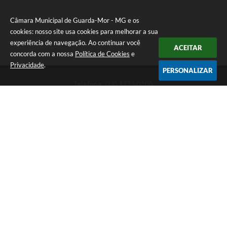
Câmara Municipal de Guarda-Mor - MG e os
cookies: nosso site usa cookies para melhorar a sua
experiência de navegação. Ao continuar você
ACEITAR
concorda com a nossa
Política de Cookies
e
Privacidade
.
PERSONALIZAR
Telefone: (38) 3773-0100
Endereço: Rua Sete Lagoas, 155 - "Praça Jaci Guimarães" -
"PRÉDIO HORLANDO KOHL". Bairro JK | CEP: 38570-000
Atendimento de Segunda-feira a Sexta-feira das 8:00 às 11:00 -
13:00 às 17:00.
CNPJ: 20.583.100/0001-03
Câmara Municipal de Guarda-Mor - MG
Versão do Sistema:
3.5.3 - 19/06/2026
Portal atualizado em:
07/08/2026 10:29
Dados Abertos
Copyright Instar - 2006-2026. Todos os direitos reservados -
Instar Tecnologia