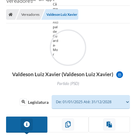
Vereadores
Vereadores
Valdeson Luiz Xavier
Valdeson Luiz Xavier (Valdeson Luiz Xavier)
VALDES
Partido (PSD)
Legislatura