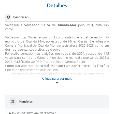
Detalhes
Descrição
Valdeson é
Vereador Eleito
de
Guarda-Mor
pelo
PSD
,
com 145
votos.
Valdeson Luiz Xavier é um político brasileiro e atual vereador do
município de Guarda Mor, no estado de Minas Gerais. Ele integra a
Câmara Municipal de Guarda Mor na legislatura 2025 2028 como um
dos representantes eleitos pelo povo.
Foi eleito vereador nas eleições municipais de 2024, recebendo 145
votos para compor a Câmara Municipal no mandato que vai de 2025 a
2028. Está filiado ao PSD (Partido Social Democrático).
Como parlamentar municipal, Váldson Luiz Xavier exerce as funções
típicas de um vereador, que incluem:
• Participar da elaboração, votação e discussão de leis municipais;
• Apresentar requerimentos e proposições para encaminhamento ao
Clique para ver mais
prefeito e às secretarias competentes;
• Fiscalizar ações do Poder Executivo;
• Representar oficialmente os moradores de sua base eleitoral no
município de Guarda Mor.
Na legislatura atual (2025 2028), Váldson Luiz Xavier já propôs alguns
Mandatos
requerimentos importantes, tais como:
• Solicitação de construção de cobertura na quadra de futebol
Society, buscando melhorar as condições de uso e lazer esportivo
De: 01/01/2025 Até: 31/12/2028