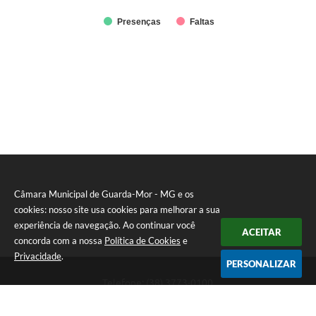
Presenças
Faltas
Câmara Municipal de Guarda-Mor - MG e os
cookies: nosso site usa cookies para melhorar a sua
experiência de navegação. Ao continuar você
ACEITAR
concorda com a nossa
Política de Cookies
e
Privacidade
.
PERSONALIZAR
Telefone: (38) 3773-0100
Endereço: Rua Sete Lagoas, 155 - "Praça Jaci Guimarães" -
"PRÉDIO HORLANDO KOHL". Bairro JK | CEP: 38570-000