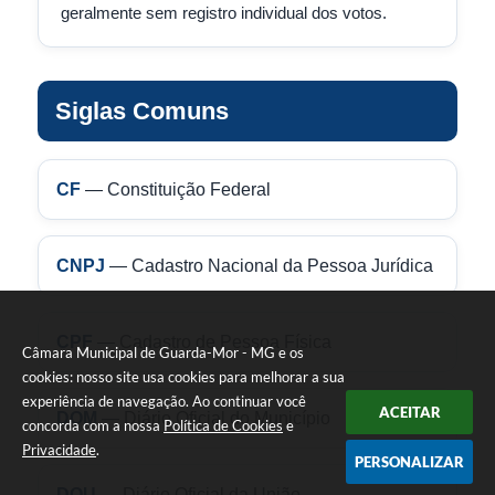
geralmente sem registro individual dos votos.
Siglas Comuns
CF
— Constituição Federal
CNPJ
— Cadastro Nacional da Pessoa Jurídica
CPF
— Cadastro de Pessoa Física
Câmara Municipal de Guarda-Mor - MG e os
cookies: nosso site usa cookies para melhorar a sua
experiência de navegação. Ao continuar você
ACEITAR
DOM
— Diário Oficial do Município
concorda com a nossa
Política de Cookies
e
Privacidade
.
PERSONALIZAR
DOU
— Diário Oficial da União