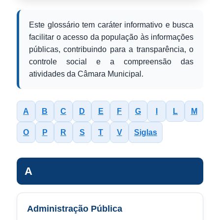
Este glossário tem caráter informativo e busca
facilitar o acesso da população às informações
públicas, contribuindo para a transparência, o
controle social e a compreensão das
atividades da Câmara Municipal.
A
B
C
D
E
F
G
I
L
M
O
P
R
S
T
V
Siglas
A
Administração Pública