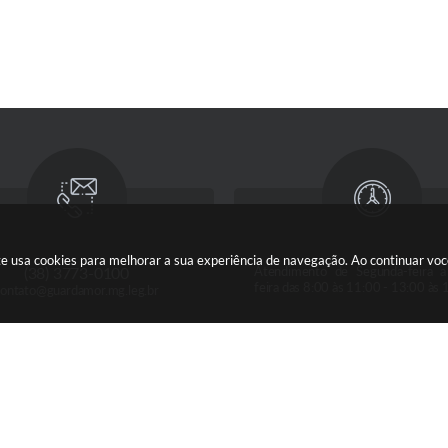
e usa cookies para melhorar a sua experiência de navegação. Ao continuar vo
(38) 3773-0100
Atendimento de Segunda-feira a
feira das 8:00 às 11:00 - 13:00 às 
contato@guardamor.mg.leg.br
ersão do Sistema:
3.5.3 - 19/06/2026
Portal atualizado em:
06/08/2026