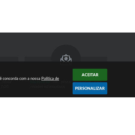
ACEITAR
cê concorda com a nossa
Política de
 Sexta-
Inscreva-se
em nossa newsletter para
17:00.
receber informativos
PERSONALIZAR
 09:22