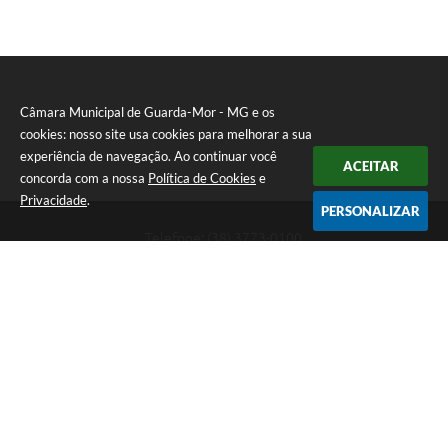
Câmara Municipal de Guarda-Mor - MG e os
cookies: nosso site usa cookies para melhorar a sua
experiência de navegação. Ao continuar você
ACEITAR
concorda com a nossa
Política de Cookies
e
Privacidade
.
PERSONALIZAR
Telefone: (38) 3773-0100
Endereço: Rua Sete Lagoas, 155 - "Praça Jaci Guimarães" -
"PRÉDIO HORLANDO KOHL". Bairro JK | CEP: 38570-000
Atendimento de Segunda-feira a Sexta-feira das 8:00 às 11:00 -
13:00 às 17:00.
CNPJ: 20.583.100/0001-03
Câmara Municipal de Guarda-Mor - MG
Versão do Sistema:
3.5.3 - 19/06/2026
Portal atualizado em:
06/08/2026 09:22
Dados Abertos