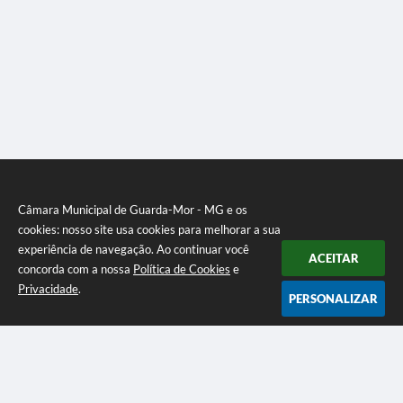
Câmara Municipal de Guarda-Mor - MG e os
cookies: nosso site usa cookies para melhorar a sua
experiência de navegação. Ao continuar você
ACEITAR
concorda com a nossa
Política de Cookies
e
Privacidade
.
PERSONALIZAR
Telefone: (38) 3773-0100
Endereço: Rua Sete Lagoas, 155 - "Praça Jaci Guimarães" -