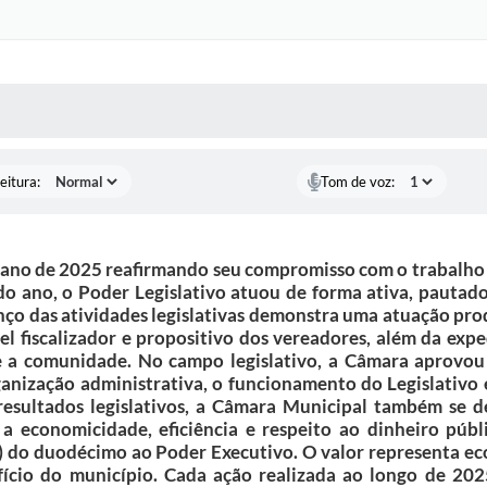
 MÍDIAS
RECEBA NOTÍCIAS
eitura:
Tom de voz:
no de 2025 reafirmando seu compromisso com o trabalho r
 ano, o Poder Legislativo atuou de forma ativa, pautado 
o das atividades legislativas demonstra uma atuação prod
l fiscalizador e propositivo dos vereadores, além da exp
e a comunidade. No campo legislativo, a Câmara aprovou 
ganização administrativa, o funcionamento do Legislativo
esultados legislativos, a Câmara Municipal também se d
 economicidade, eficiência e respeito ao dinheiro públi
) do duodécimo ao Poder Executivo. O valor representa ec
ício do município. Cada ação realizada ao longo de 2