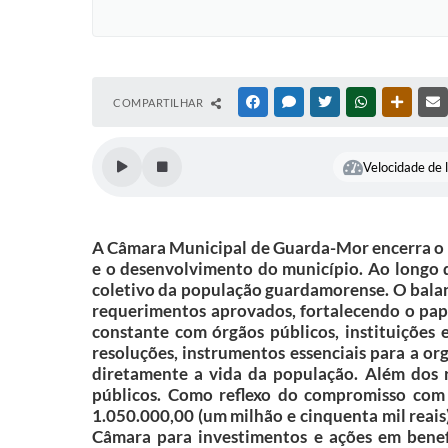
COMPARTILHAR
FACEBOOK
MESSENGER
TWITTER
WHATSAPP
OUTRAS
Velocidade de l
A Câmara Municipal de Guarda-Mor encerra o a
e o desenvolvimento do município. Ao longo do
coletivo da população guardamorense. O balanç
requerimentos aprovados, fortalecendo o pape
constante com órgãos públicos, instituições 
resoluções, instrumentos essenciais para a or
diretamente a vida da população. Além dos r
públicos. Como reflexo do compromisso com a
1.050.000,00 (um milhão e cinquenta mil reais
Câmara para investimentos e ações em benef