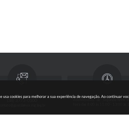
e usa cookies para melhorar a sua experiência de navegação. Ao continuar vo
(38) 3773-0100
Atendimento de Segunda-feira a
feira das 8:00 às 11:00 - 13:00 às 
contato@guardamor.mg.leg.br