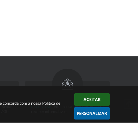
ACEITAR
cê concorda com a nossa
Política de
 Sexta-
Inscreva-se
em nossa newsletter para
17:00.
receber informativos
PERSONALIZAR