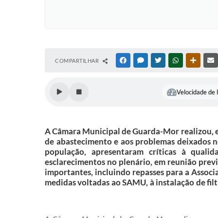
COMPARTILHAR
FACEBOOK
MESSENGER
TWITTER
WHATSAPP
OUTRAS
Velocidade de l
A Câmara Municipal de Guarda-Mor realizou, e
de abastecimento e aos problemas deixados no
população, apresentaram críticas à qualid
esclarecimentos no plenário, em reunião prev
importantes, incluindo repasses para a Asso
medidas voltadas ao SAMU, à instalação de filt