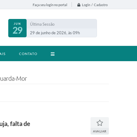
Login / Cadastro
Faça seu login no portal
Última Sessão
JUN
29
29 de junho de 2026, às 09h
AIS
CONTATO
Guarda-Mor
a, falta de
AVALIAR