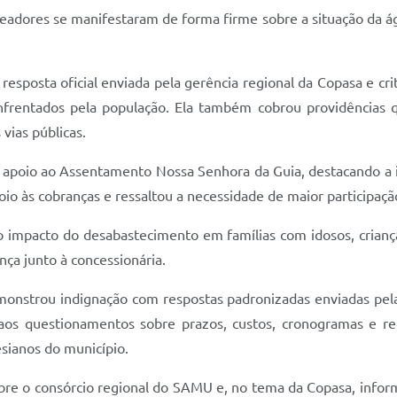
readores se manifestaram de forma firme sobre a situação da á
resposta oficial enviada pela gerência regional da Copasa e cr
nfrentados pela população. Ela também cobrou providências qu
vias públicas.
apoio ao Assentamento Nossa Senhora da Guia, destacando a i
oio às cobranças e ressaltou a necessidade de maior participaçã
 impacto do desabastecimento em famílias com idosos, criança
nça junto à concessionária.
onstrou indignação com respostas padronizadas enviadas pela
s questionamentos sobre prazos, custos, cronogramas e re
sianos do município.
e o consórcio regional do SAMU e, no tema da Copasa, informo