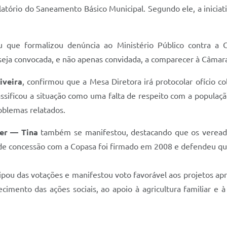
tório do Saneamento Básico Municipal. Segundo ele, a iniciativ
u que formalizou denúncia ao Ministério Público contra a C
ja convocada, e não apenas convidada, a comparecer à Câmara 
iveira
, confirmou que a Mesa Diretora irá protocolar ofício 
lassificou a situação como uma falta de respeito com a populaçã
oblemas relatados.
ier — Tina
também se manifestou, destacando que os vereado
de concessão com a Copasa foi firmado em 2008 e defendeu que 
ou das votações e manifestou voto favorável aos projetos apr
ecimento das ações sociais, ao apoio à agricultura familiar e