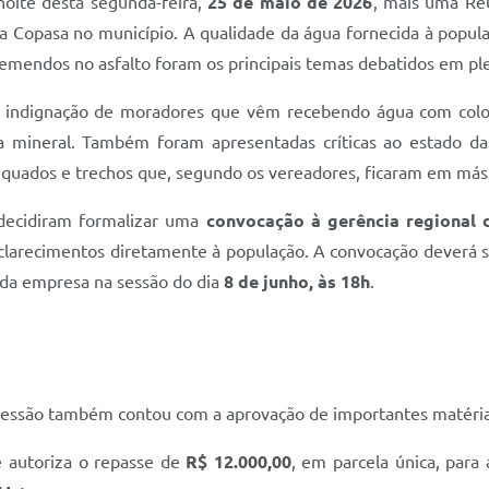
noite desta segunda-feira,
25 de maio de 2026
, mais uma Reu
a Copasa no município. A qualidade da água fornecida à popul
remendos no asfalto foram os principais temas debatidos em ple
a indignação de moradores que vêm recebendo água com colo
mineral. Também foram apresentadas críticas ao estado das 
quados e trechos que, segundo os vereadores, ficaram em más 
 decidiram formalizar uma
convocação à gerência regional 
arecimentos diretamente à população. A convocação deverá ser 
da empresa na sessão do dia
8 de junho, às 18h
.
 sessão também contou com a aprovação de importantes matérias
e autoriza o repasse de
R$ 12.000,00
, em parcela única, para 