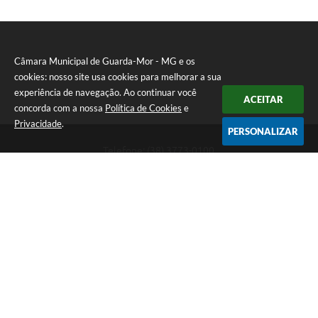
Câmara Municipal de Guarda-Mor - MG e os
cookies: nosso site usa cookies para melhorar a sua
experiência de navegação. Ao continuar você
ACEITAR
concorda com a nossa
Política de Cookies
e
Privacidade
.
PERSONALIZAR
Telefone: (38) 3773-0100
Endereço: Rua Sete Lagoas, 155 - "Praça Jaci Guimarães" -
"PRÉDIO HORLANDO KOHL". Bairro JK | CEP: 38570-000
Atendimento de Segunda-feira a Sexta-feira das 8:00 às 11:00 -
13:00 às 17:00.
CNPJ: 20.583.100/0001-03
Câmara Municipal de Guarda-Mor - MG
Versão do Sistema:
3.5.3 - 19/06/2026
Portal atualizado em:
06/08/2026 09:22
Dados Abertos