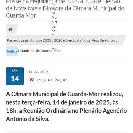
Posse da Legislatura de 2025 a 2028 e Eleição
da Nova Mesa Diretora da Câmara Municipal de
Guarda-Mor
Posse da Legislatura de 2025 a 2028 e Eleição da Nova Mesa Diretora da
Câmara Municipal de Guarda-Mor
Notícia
JAN
14 JAN 2025
14
965 VISUALIZAÇÕES
A Câmara Municipal de Guarda-Mor realizou,
nesta terça-feira, 14 de janeiro de 2025, às
18h, a Reunião Ordinária no Plenário Agenério
Antônio da Silva.